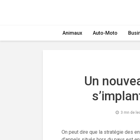
Animaux
Auto-Moto
Busi
Un nouvea
s’implan
3 mn de le
On peut dire que la stratégie des en
d’appels situés hors du pays est en 