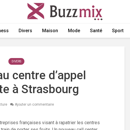
ness
Divers
Maison
Mode
Santé
Sport
DIVERS
u centre d’appel
te à Strasbourg
cture
Ajouter un commentaire
treprises françaises visant à rapatrier les centres
train de porter ses fruits. Un nouveau call center