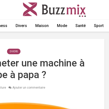
ness
Divers
Maison
Mode
Santé
Sport
DIVERS
heter une machine à
be à papa ?
cture
Ajouter un commentaire