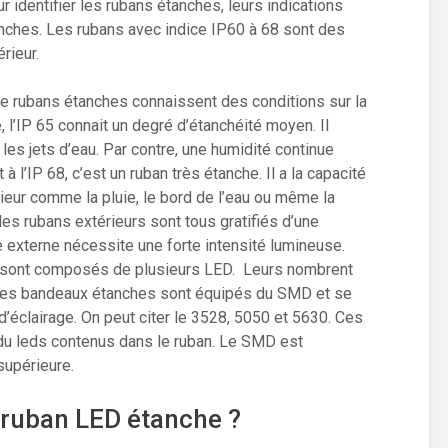
ur identifier les rubans étanches, leurs indications
nches. Les rubans avec indice IP60 à 68 sont des
rieur.
e rubans étanches connaissent des conditions sur la
, l’IP 65 connait un degré d’étanchéité moyen. Il
es jets d’eau. Par contre, une humidité continue
à l’IP 68, c’est un ruban très étanche. Il a la capacité
érieur comme la pluie, le bord de l’eau ou même la
les rubans extérieurs sont tous gratifiés d’une
e externe nécessite une forte intensité lumineuse.
s sont composés de plusieurs LED. Leurs nombrent
Les bandeaux étanches sont équipés du SMD et se
d’éclairage. On peut citer le 3528, 5050 et 5630. Ces
 du leds contenus dans le ruban. Le SMD est
 supérieure.
 ruban LED étanche ?