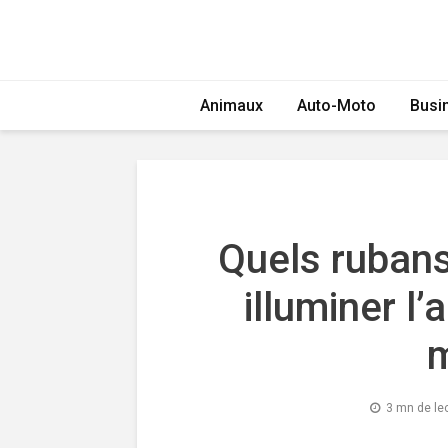
Animaux
Auto-Moto
Busi
Quels ruban
illuminer l
m
3 mn de le